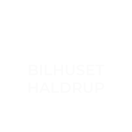
RANDERS OG HOBRO
BILHUSET
HALDRUP
Forhandler af Hyundai og Subaru, autoriseret
værksted for BMW, MINI & Nissan.