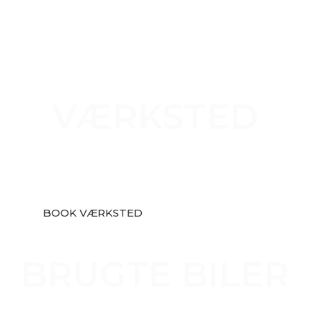
REPARATION & SERVICE
VÆRKSTED
Har du behov for reparation eller service af din
bil? Få hjælp hos et af vores to værksteder i
enten Hobro eller Randers. Book en tid i dag.
BOOK VÆRKSTED
STORT UDVALG
BRUGTE BILER