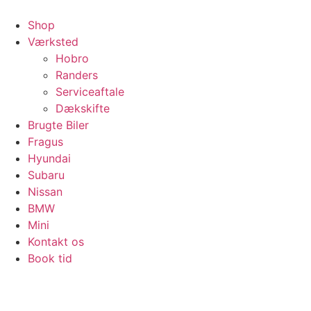
Videre
til
Shop
indhold
Værksted
Hobro
Randers
Serviceaftale
Dækskifte
Brugte Biler
Fragus
Hyundai
Subaru
Nissan
BMW
Mini
Kontakt os
Book tid