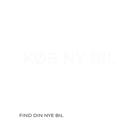
NYE BILER
KØB NY BIL
Vi er autoriseret forhandler af Hyundai og
Subaru. Køb din nye bil hos Bilhuset Haldrup
og bliv godt kørende. Vi forhandler de mest
populære modeller og med fordelagtig
finansiering.
FIND DIN NYE BIL