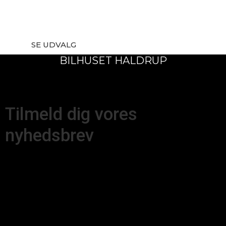
Gå på opdagelse i vores store udvalg af brugte
biler fra bl.a. Hyundai , Nissan, BMW og mange
flere.
SE UDVALG
BILHUSET HALDRUP
Tilmeld dig vores
nyhedsbrev