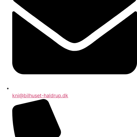
kni@bilhuset-haldrup.dk