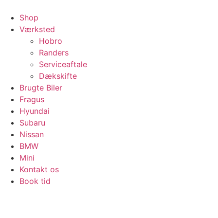
Videre
til
Shop
indhold
Værksted
Hobro
Randers
Serviceaftale
Dækskifte
Brugte Biler
Fragus
Hyundai
Subaru
Nissan
BMW
Mini
Kontakt os
Book tid